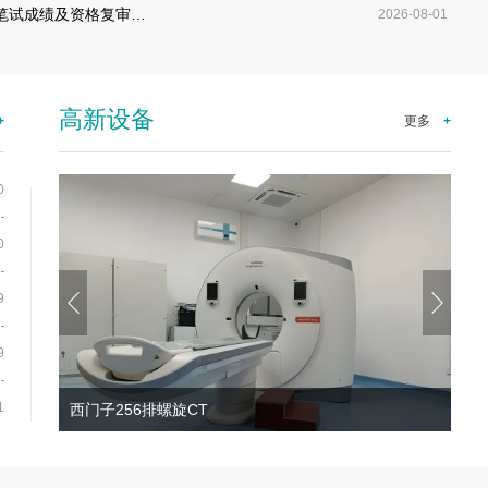
笔试成绩及资格复审…
2026-08-01
义诊普法进乡村—…
赤峰市肿瘤医院（赤峰大学第
高新设备
+
更多
+
0
0
9
9
1
GE16排螺旋CT
西门