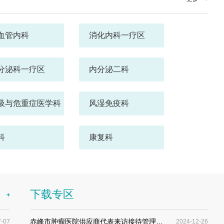
血管内科
消化内科一疗区
分泌科一疗区
内分泌二科
吸与危重症医学科
风湿免疫科
科
康复科
养科
体检科
下载专区
多
+
赤峰市肿瘤医院供应商代表来访接待管理…
7-07
2024-12-26