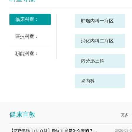
临床科室：
肿瘤内科一疗区
医技科室：
消化内科二疗区
职能科室：
内分泌三科
肾内科
肿瘤疼痛科
健康宣教
更多
肿瘤筛查科
【防癌早筛 百问百答】癌症到底是怎么来的？…
2026-08-0