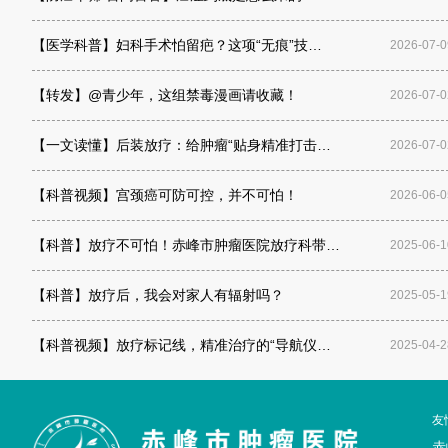
泌尿外科
【医学科普】妇科手术怕留疤？这项“无痕”技…
2026-07-0
【转发】@青少年，这组禁毒漫画请收藏！
2026-07-0
肿瘤外科一疗区
【一文读懂】后装放疗：给肿瘤“贴身精准打击…
2026-07-0
口腔科
【科普视频】宫颈癌可防可控，并不可怕！
2026-06-0
麻醉科
【科普】放疗不可怕！赤峰市肿瘤医院放疗科带…
2025-06-1
【科普】放疗后，我会对家人有辐射吗？
2025-05-1
【科普视频】放疗标记线，精准治疗的“导航仪…
2025-04-2
友
赤