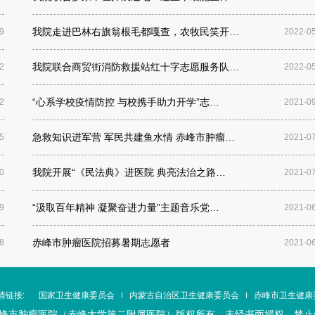
神经外科
骨外科一疗区
骨
我院走进巴林右旗翁根毛都嘎查，农牧民笑开…
9
2022-0
我院联合商贸街消防救援站红十字志愿服务队…
2
2022-0
肿瘤外科二疗区
肿瘤外科三疗区
肿
“心系学校疫情防控 与校携手助力开学”志…
2
2021-0
妇科肿瘤科
重症医学科 ICU
耳
急救知识进军营 军民共建鱼水情 赤峰市肿瘤…
5
2021-0
手术室
我院开展“《民法典》进医院 典亮法治之路…
0
2021-0
“汲取百年精神 凝聚奋进力量”主题音乐党…
9
2021-0
赤峰市肿瘤医院招募暑期志愿者
8
2021-0
情链接:
国家卫生健康委员会
内蒙古自治区卫生健康委员会
赤峰市卫生健康
峰市肿瘤医院（赤峰大学第二附属医院）版权所有 未经书面授权，禁