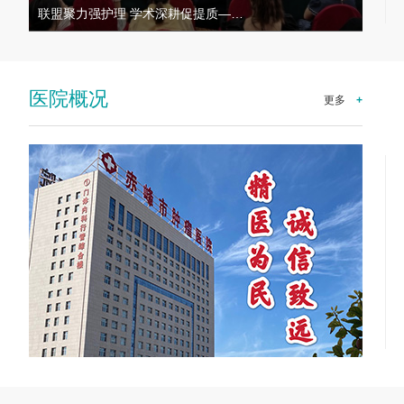
赤峰市肿瘤医院（赤峰大学第二附…
沉浸
医院概况
更多
+
GE宝石能谱CT