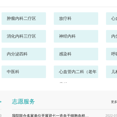
肿瘤内科二疗区
放疗科
心
消化内科三疗区
神经内科
内
内分泌四科
感染科
呼
中医科
心血管内二科（老年
儿
病科）
皮肤变态反应科
血透室
营
志愿服务
+
更
急诊科
精神科
我院联合多家单位开展迎七一造血干细胞血样…
3
2022-0