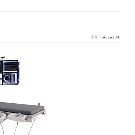
机
字号：