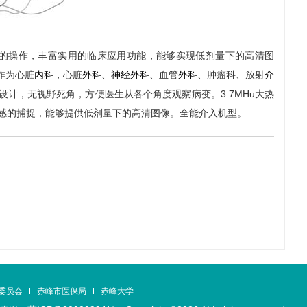
，简便灵活的操作，丰富实用的临床应用功能，能够实现低剂量下的高清图
作为心脏
内科
，心脏
外科
、
神经外科
、血管
外科
、肿瘤科、放射
介
计，无视野死角，方便医生从各个角度观察病变。3.7MHu大热
敏感的捕捉，能够提供低剂量下的高清图像。全能介入机型。
委员会
赤峰市医保局
赤峰大学