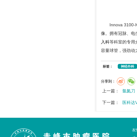
Innova 
像。拥有冠脉、电
入科
等科室的专用
容量球管，强劲动
标签：
神经外科
分享到：
上一篇：
氩氦刀
下一篇：
医科达V
友