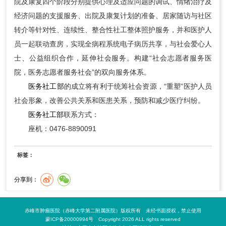
院及康复四个阶段分别提供心理及适应问题的调试、情绪治疗及
经济问题的支援服务、出院及康复计划的准备、居家随访与社区
转介等针对性、连续性、整合性社工整体照护服务，并和医护人
员一起联动查房，实现全病程系统电子病历共享，与社会爱心人
士、公益组织合作，延伸社会服务。构建“社会志愿者服务医
院，医务志愿者服务社会”的双向服务体系。
医务社工部
的成立将有利于统筹社会资源，“重塑”医护人员
社会形象，改善公共关系和医患关系，预防和减少医疗纠纷。
医务社工部
联系方式：
座机：0476-8890091
标签：
分享到：
赤峰市肿瘤医院（赤峰大学第二附属医院）版权所有 未经书面授权，禁止使用
蒙ICP备20000994号 Copyright 2026 ALL rights reserved