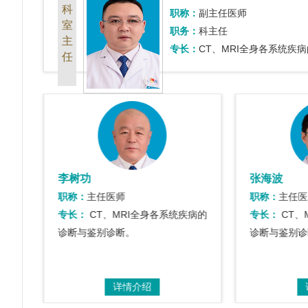
科
职称：
副主任医师
室
职务：
科主任
主
专长：
CT、MRI全身各系统疾
任
李树功
张海波
职称：
主任医师
职称：
主任医
病的
专长：
CT、MRI全身各系统疾病的
专长：
CT、
诊断与鉴别诊断。
诊断与鉴别诊
详情介绍