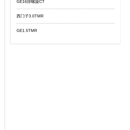
GE16排螺旋CT
西门子3.0TMR
GE1.5TMR
宗琦
徐云龙
职称：
主治医师
职称：
主治医师
专长：
CT、MRI全身各系统疾病的
专长：
CT、MRI全身
诊断与鉴别诊断。
诊断与鉴别诊断。
详情介绍
详情介绍