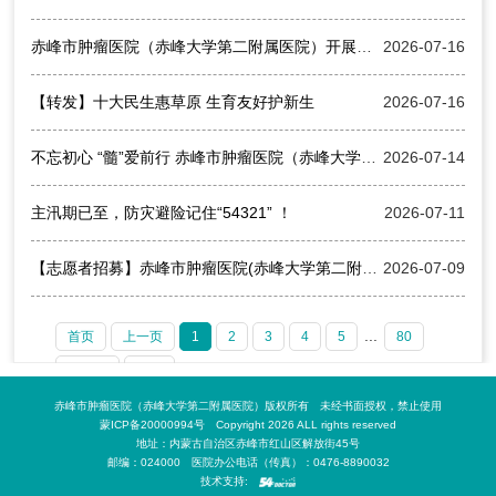
赤峰市肿瘤医院（赤峰大学第二附属医院）开展夜间安全生产突击检查 筑牢安全防线
2026-07-16
【转发】十大民生惠草原 生育友好护新生
2026-07-16
不忘初心 “髓”爱前行 赤峰市肿瘤医院（赤峰大学第二附属医院）开展造血干细胞捐献科普与血样采集活动
2026-07-14
主汛期已至，防灾避险记住“54321” ！
2026-07-11
【志愿者招募】赤峰市肿瘤医院(赤峰大学第二附属医院)招募志愿者公告
2026-07-09
...
首页
上一页
1
2
3
4
5
80
下一页
末页
赤峰市肿瘤医院（赤峰大学第二附属医院）版权所有 未经书面授权，禁止使用
蒙ICP备20000994号 Copyright 2026 ALL rights reserved
地址：内蒙古自治区赤峰市红山区解放街45号
邮编：024000 医院办公电话（传真）：0476-8890032
技术支持: