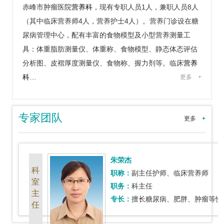
赤峰市肿瘤医院
营养科
，现有专职人员1人，兼职人员8人
（其中临床营养师4人，营养护士4人）。营养门诊设在糖
尿病管理中心，配有丰富的食物模型及小型营养测量工
具：体重脂肪测量仪、体重称、食物模型、静态体态评估
分析图、皮褶厚度测量仪、食物称、握力剂等。临床
营养
科
…
更多
+
专家团队
更多
+
朱荣杰
科
职称：
副主任护师、临床营养师
室
职务：
科主任
主
专长：
擅长糖尿病、肥胖、肿瘤等慢性病的营养诊疗工作，精通各类食物的营养成分
任