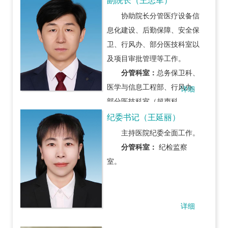
副院长（王忠军）
急诊科、介入科、病理科、肿
协助院长分管医疗设备信
瘤筛查科、体检中心、口腔门
息化建设、后勤保障、安全保
诊、口腔颌面外科、供应室、
卫、行风办、部分医技科室以
消化内科一、二、三疗区、腔
及项目审批管理等工作。
镜室。
分管科室：
总务保卫科、
医学与信息工程部、行风办、
详细
部分医技科室（超声科、
CT 核磁室、放射科、检验
纪委书记（王延丽）
科、功检科、输血科、高压氧
主持医院纪委全面工作。
科）。
分管科室：
纪检监察
室。
详细