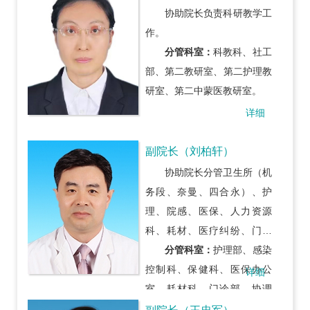
科、感染科、儿科门诊、发热
协助院长负责科研教学工
门诊、血透中心。
作。
分管科室：
科教科、社工
部、第二教研室、第二护理教
研室、第二中蒙医教研室。
详细
副院长（刘柏轩）
协助院长分管卫生所（机
务段、奈曼、四合永）、护
理、院感、医保、人力资源
科、耗材、医疗纠纷、门急
诊、重症、体检、肿瘤筛查、
分管科室：
护理部、感染
外科系统、介入和部分医技科
控制科、保健科、医保办公
详细
室工作。
室、耗材科、门诊部、协调
办、外科系统、重症医学科、