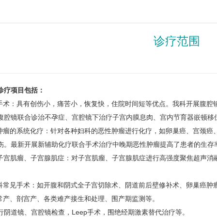
诊疗范围
诊疗项目包括：
术：具有创伤小，痛苦小，恢复快，住院时间短等优点。我科开展腹腔
腹腔镜联合诊治不孕症、宫腔镜下治疗子宫内膜息肉、宫内节育器嵌顿移
瘤的系统化疗：针对各种妇科的恶性肿瘤进行化疗，如卵巢癌、宫颈癌
伤。最新开展新辅助化疗联合手术治疗中晚期恶性肿瘤提高了患者的生存
子宫肌瘤、子宫腺肌症：对子宫肌瘤、子宫腺肌症进行高强度聚焦超声消
常见手术：如开腹和阴式全子宫切除术、阴道前后壁修补术、卵巢癌肿
产、剖宫产、各类难产接生和处理、围产期监测等。
道镜、宫腔镜检查，Leep手术，围绝经期激素替代治疗等。