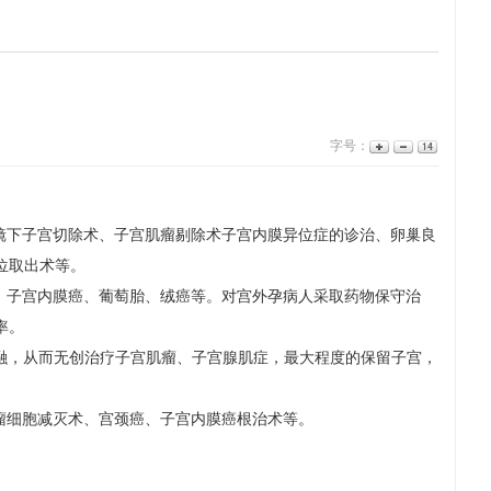
字号：
镜下子宫切除术、子宫肌瘤剔除术子宫内膜异位症的诊治、卵巢良
位取出术等。
、子宫内膜癌、葡萄胎、绒癌等。对宫外孕病人采取药物保守治
率。
融，从而无创治疗子宫肌瘤、子宫腺肌症，最大程度的保留子宫，
瘤细胞减灭术、宫颈癌、子宫内膜癌根治术等。