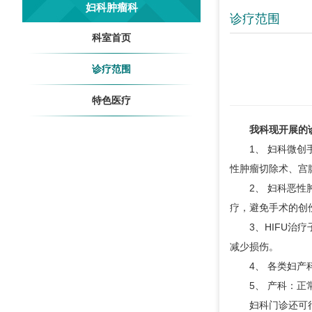
妇科肿瘤科
诊疗范围
科室首页
诊疗范围
特色医疗
我科现开展的
1、 妇科微创手
性肿瘤切除术、宫
2、 妇科恶性肿
疗，避免手术的创
3、HIFU治疗
减少损伤。
4、 各类妇产科
5、 产科：正常
妇科门诊还可行阴