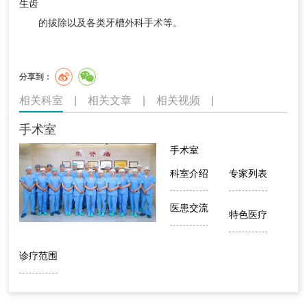
生齿
的拔除以及各类牙槽外科手术等。
分享到：
相关科室
|
相关文章
|
相关视频
|
手术室
手术室
科室介绍
专家列表
医患交流
特色医疗
诊疗范围