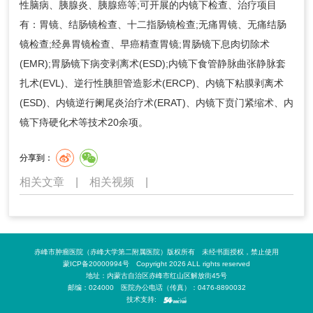
性脑病、胰腺炎、胰腺癌等;可开展的内镜下检查、治疗项目
有：胃镜、结肠镜检查、十二指肠镜检查;无痛胃镜、无痛结肠
镜检查;经鼻胃镜检查、早癌精查胃镜;胃肠镜下息肉切除术
(EMR);胃肠镜下病变剥离术(ESD);内镜下食管静脉曲张静脉套
扎术(EVL)、逆行性胰胆管造影术(ERCP)、内镜下粘膜剥离术
(ESD)、内镜逆行阑尾炎治疗术(ERAT)、内镜下贲门紧缩术、内
镜下痔硬化术等技术20余项。
分享到：
相关文章
|
相关视频
|
赤峰市肿瘤医院（赤峰大学第二附属医院）版权所有 未经书面授权，禁止使用
蒙ICP备20000994号 Copyright 2026 ALL rights reserved
地址：内蒙古自治区赤峰市红山区解放街45号
邮编：024000 医院办公电话（传真）：0476-8890032
技术支持: