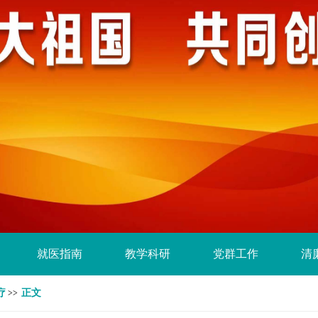
就医指南
教学科研
党群工作
清
疗
正文
>>