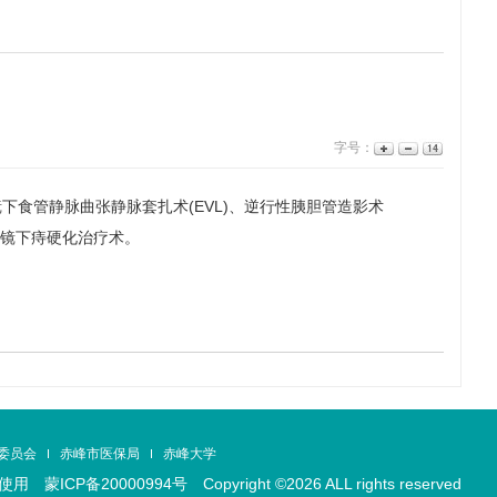
字号：
下食管静脉曲张静脉套扎术(EVL)、逆行性胰胆管造影术
、内镜下痔硬化治疗术。
委员会
赤峰市医保局
赤峰大学
止使用
蒙ICP备20000994号 Copyright ©2026 ALL rights reserved