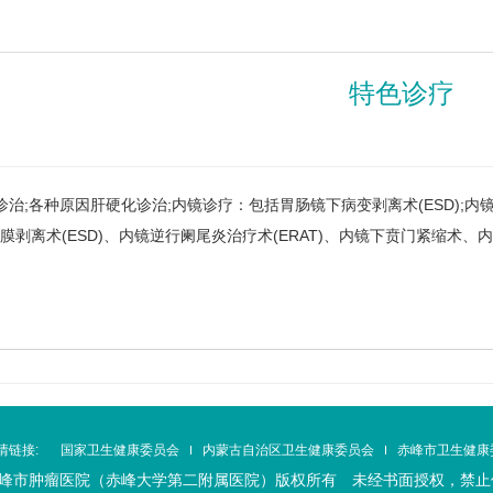
特色诊疗
各种原因肝硬化诊治;内镜诊疗：包括胃肠镜下病变剥离术(ESD);内镜
下粘膜剥离术(ESD)、内镜逆行阑尾炎治疗术(ERAT)、内镜下贲门紧缩术
情链接:
国家卫生健康委员会
内蒙古自治区卫生健康委员会
赤峰市卫生健康
峰市肿瘤医院（赤峰大学第二附属医院）版权所有 未经书面授权，禁