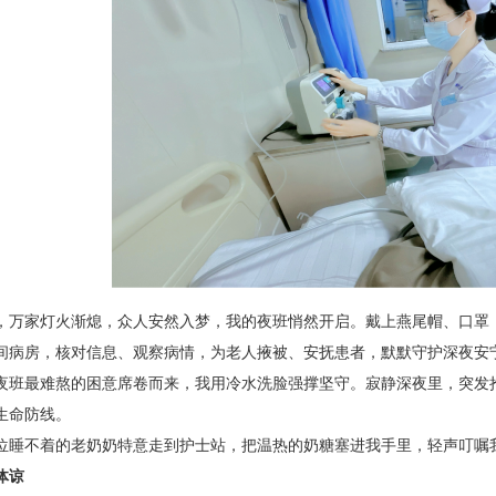
，万家灯火渐熄，众人安然入梦，我的夜班悄然开启。戴上燕尾帽、口罩
间病房，核对信息、观察病情，为老人掖被、安抚患者，默默守护深夜安
夜班最难熬的困意席卷而来，我用冷水洗脸强撑坚守。寂静深夜里，突发
生命防线。
位睡不着的老奶奶特意走到护士站，把温热的奶糖塞进我手里，轻声叮嘱
体谅