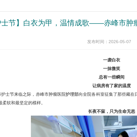
12护士节】白衣为甲，温情成歌——赤峰市
发布时间：2026-05-07
一袭白衣
一抹微笑
总有一些瞬间
让病房有了家的温度
国际护士节来临之际，赤峰市肿瘤医院
护理部
向全院各科室征集了那些藏在
最柔软和最坚定的模样。
长夜不寐，只为生命无恙