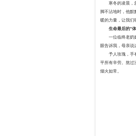
寒冬的凌晨，
脚不沾地时，他默
暖的力量，让我们
生命最后的“体
一位临终老奶
眼告诉我，母亲说
予人玫瑰，手
平所有辛劳。熬过
烟火如常。