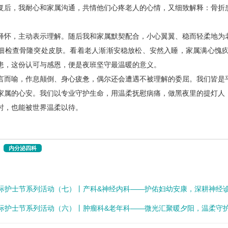
复后，我耐心和家属沟通，共情他们心疼老人的心情，又细致解释：骨折
释怀，主动表示理解。随后我和家属默契配合，小心翼翼、稳而轻柔地为
细检查骨隆突处皮肤。看着老人渐渐安稳放松、安然入睡，家属满心愧
患，这份认可与感恩，便是夜班坚守最温暖的意义。
言而喻，作息颠倒、身心疲惫，偶尔还会遭遇不被理解的委屈。我们皆是
家属的心安。我们以专业守护生命，用温柔抚慰病痛，做黑夜里的提灯人
时，也能被世界温柔以待。
内分泌四科
2国际护士节系列活动（七）丨产科&神经内科——护佑妇幼安康，深耕神经
2国际护士节系列活动（六）丨肿瘤科&老年科——微光汇聚暖夕阳，温柔守