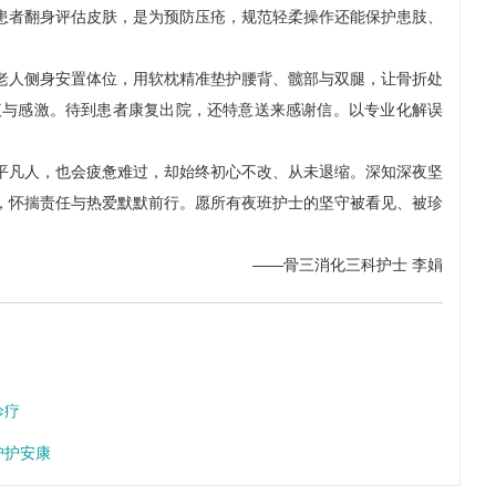
患者翻身评估皮肤，是为预防压疮，规范轻柔操作还能保护患肢、
老人侧身安置体位，用软枕精准垫护腰背、髋部与双腿，让骨折处
疚与感激。待到患者康复出院，还特意送来感谢信。以专业化解误
平凡人，也会疲惫难过，却始终初心不改、从未退缩。深知深夜坚
，怀揣责任与热爱默默前行。愿所有夜班护士的坚守被看见、被珍
——骨三消化三科护士 李娟
诊疗
护护安康