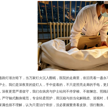
盏路灯渐次暗下，当万家灯火沉入酣眠，医院的走廊里，依旧亮着一盏永
护士。我们是深夜里的提灯人，手中提着的，不只是照亮走廊的手电，更
，深夜更需严谨值守，我们在病房与护士站间不停穿梭、不敢懈怠。照顾
，严守轴式翻身规范，专业轻柔照护，用沉稳与担当化解顾虑。巡视时，
家属也很不理解，认为只需治疗骨折，没必要频繁查看皮肤、强行翻身。