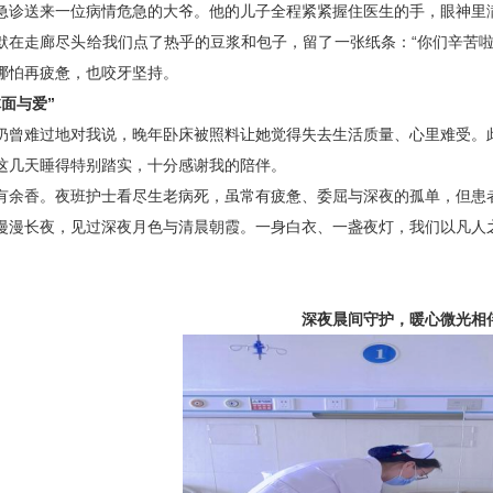
急诊送来一位病情危急的大爷。他的儿子全程紧紧握住医生的手，眼神里
默在走廊尽头给我们点了热乎的豆浆和包子，留了一张纸条：“你们辛苦啦
哪怕再疲惫，也咬牙坚持。
面与爱”
奶曾难过地对我说，晚年卧床被照料让她觉得失去生活质量、心里难受。
这几天睡得特别踏实，十分感谢我的陪伴。
有余香。夜班护士看尽生老病死，虽常有疲惫、委屈与深夜的孤单，但患
漫漫长夜，见过深夜月色与清晨朝霞。一身白衣、一盏夜灯，我们以凡人
深夜晨间守护，暖心微光相