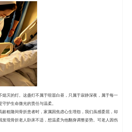
不熄灭的灯。这盏灯不属于喧嚣白昼，只属于寂静深夜，属于每一
是守护生命微光的责任与温柔。
高龄粗隆间骨折患者时，家属因焦虑心生埋怨，我们虽感委屈，却
我发现骨折老人卧床不适，想温柔为他翻身调整姿势。可老人因伤