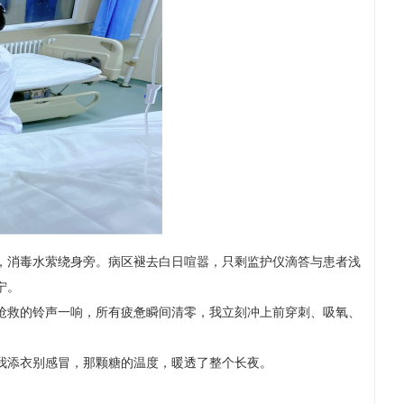
，消毒水萦绕身旁。病区褪去白日喧嚣，只剩监护仪滴答与患者浅
宁。
抢救的铃声一响，所有疲惫瞬间清零，我立刻冲上前穿刺、吸氧、
我添衣别感冒，那颗糖的温度，暖透了整个长夜。