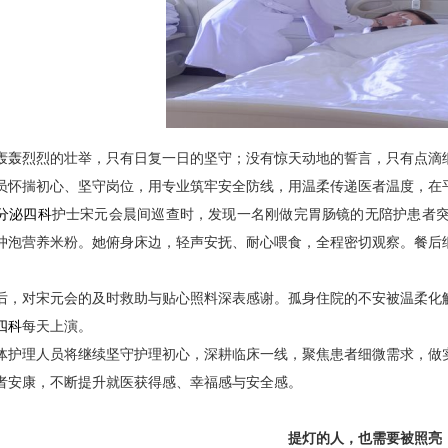
轰轰烈烈的壮举，只有日复一日的坚守；没有惊天动地的誓言，只有点滴
员怀揣初心、坚守岗位，用专业筑牢安全防线，用温柔传递医者温度，在
分泌四科
护士宋元会晨间巡查时，发现一名刚做完胃肠镜的无陪护患者
冲泡营养米粉。她俯身床边，轻声安抚、耐心喂食，全程密切观察。餐后
后，对宋元会的及时救助与贴心照料深表感谢。孤身住院的不安被温柔化
四科
每天上演。
体护理人员将继续坚守护理初心，深耕临床一线，聚焦患者细微需求，做
者安康，不断提升就医获得感、幸福感与安全感。
提灯的人，也需要被照亮