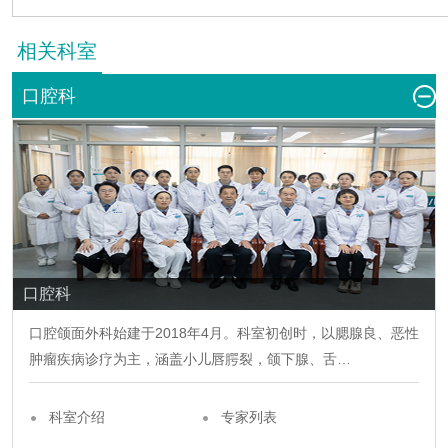
相关科室
口腔科
口腔科
口腔颌面
外科
始建于2018年4月。科室初创时，以腮腺良、恶性
肿瘤疾病诊疗为主，涵盖小儿唇腭裂，颌下腺、舌…
科室介绍
专家列表