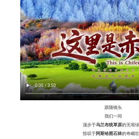
跟随镜头
我们一同
漫步于
乌兰布统草原
的无垠
惊叹于
阿斯哈图石林
的奇崛