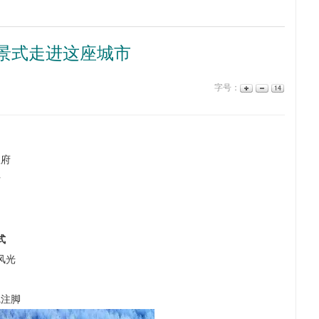
景式走进这座城市
字号：
政府
片
式
风光
觉注脚