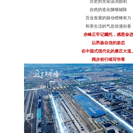
历史的光晕温润如初
自然的造化慷慨铺陈
百业发展的脉动铿锵有力
和美生活的气息弥漫街巷
赤峰正牢记嘱托，感恩奋
以昂扬自信的姿态
在中国式现代化的康庄大道
阔步前行续写华章