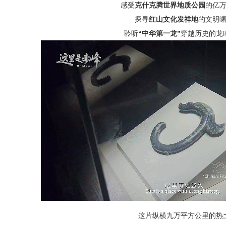
感受
克什克腾世界地质公园
的亿
探寻
红山文化发祥地
的文明
聆听
“中华第一龙”
穿越历史的龙
这片纵横九万平方公里的热