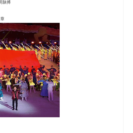
明脉搏
篇章