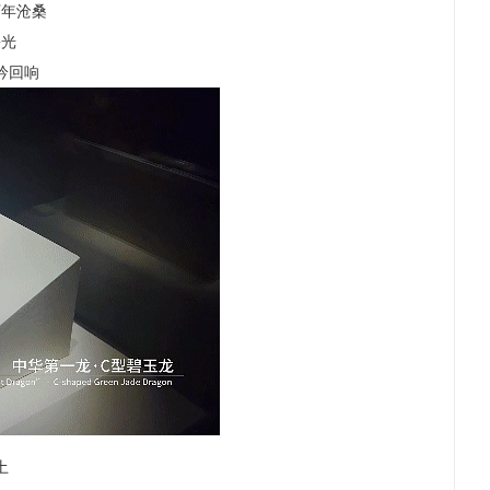
万年沧桑
曙光
吟回响
土