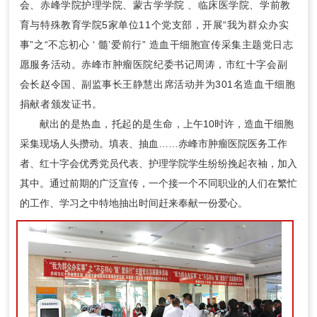
会、赤峰学院护理学院、蒙古学学院 、临床医学院、学前教
育与特殊教育学院5家单位11个党支部，开展“我为群众办实
事”之“不忘初心 ‘ 髓’爱前行” 造血干细胞宣传采集主题党日志
愿服务活动。
赤峰市肿瘤医院纪委书记周涛，市红十字会副
会长赵令国、副监事长王静慧出席活动并为301名造血干细胞
捐献者颁发证书。
献出的是热血，托起的是生命
，上午10时许，造血干细胞
采集现场人头攒动。填表、抽血……赤峰市肿瘤医院医务工作
者、红十字会优秀党员代表、护理学院学生纷纷挽起衣袖，加入
其中。通过前期的广泛宣传，一个接一个不同职业的人们在繁忙
的工作、学习之中特地抽出时间赶来奉献一份爱心。