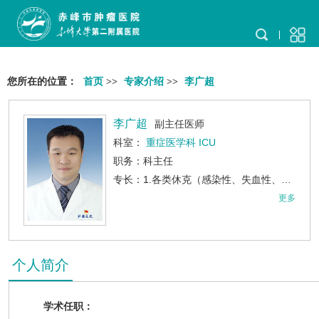
您所在的位置：
首页
>>
专家介绍
>>
李广超
李广超
副主任医师
科室：
重症医学科 ICU
职务：科主任
专长：1.各类休克（感染性、失血性、心源性等）的快速识别与循环复苏，急性呼吸衰竭、急性呼吸窘迫综合征（ARDS）的机械通气支持与呼吸功能维护，能精准设置呼吸机参数并动态调整，结合肺保护策略改善患者氧合。2.多器官功能障碍综合征（MODS）的早期预警与综合干预，制定针对性治疗方案以阻断病情进展。3.严重感染与脓毒症的集束化治疗，包括感染源控制、抗生素精准使用及免疫功能调节，降低感…
更多
个人简介
学术任职：