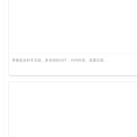
掌握急诊科常见病、多发病的治疗，对内科危、急重症能…