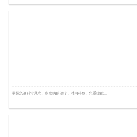
掌握急诊科常见病、多发病的治疗，对内科危、急重症能…