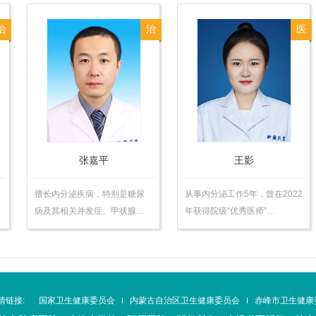
治
治
医
师
张嘉平
王影
擅长内分泌疾病，特别是糖尿
从事内分泌工作5年，曾在2022
病及其相关并发症、甲状腺…
年获得院级“优秀医师”…
情链接:
国家卫生健康委员会
内蒙古自治区卫生健康委员会
赤峰市卫生健康