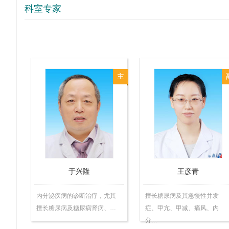
科室专家
主
任
医
师
于兴隆
王彦青
内分泌疾病的诊断治疗，尤其
擅长糖尿病及其急慢性并发
擅长糖尿病及糖尿病肾病、…
症、甲亢、甲减、痛风、内
分…