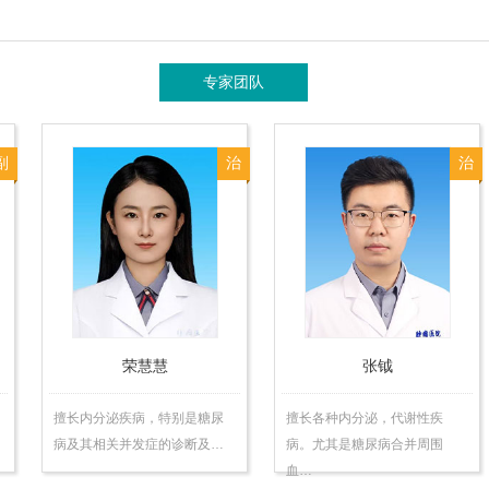
专家团队
副
治
治
主
任
医
师
荣慧慧
张钺
擅长内分泌疾病，特别是糖尿
擅长各种内分泌，代谢性疾
病及其相关并发症的诊断及…
病。尤其是糖尿病合并周围
血…