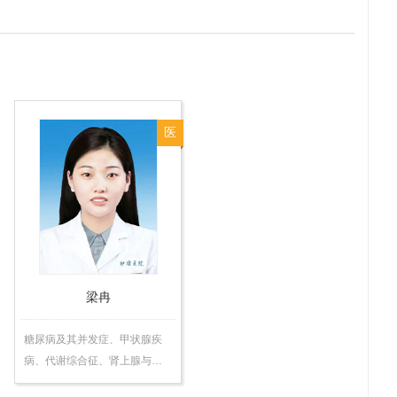
医
师
梁冉
糖尿病及其并发症、甲状腺疾
病、代谢综合征、肾上腺与…