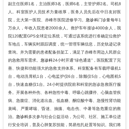
副主任医师1名，主治医师3名，医师6名，主管护师2名。司机8
人。科室医护人员技术力量雄厚，医务人员先后在中日友好医
院，北大第一医院、赤峰市医院进修学习。
急诊科
门诊量每年1
万余人，年收入院患者2000余人。救护车年接诊4000余人，我
院120配置GPS全球定位系统，可通过该系统进行准确定位救护
车地点，车辆实时跟踪调度，统一管理车辆信息，历史轨迹记录
查询。并为需要的患者配备担架工，满足了赤峰市周边人民群众
的急救用车需求。
急诊科
24小时开通“绿色通道”，医院配置了完
善、快捷和功能强大的急救支持体系。科室配备有车载呼吸机1
台，电动洗胃机1台，心电监护仪6台，除颤仪5台，心电图机5
台，快速血糖仪1台。24小时提供院前和科室的急诊急救医疗服
务。开展各种外伤、各种急性中毒、呼吸心跳骤停、心脑血管疾
病、急腹症、消化道出血、低血糖、酮症酸中毒、急慢性肾功能
衰竭、严重哮喘、昏迷、抽搐、电击伤、中暑等急危重症的救
治。
急诊科
多次参与社会公益活动，为公司、社区、施工单位进
行安全培训，普及心肺复苏技能，简易包扎处置等知识。我们将